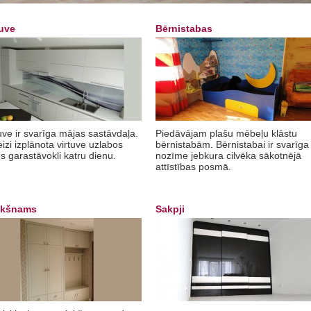
tuve
Bērnistabas
uve ir svarīga mājas sastāvdaļa.
Piedāvājam plašu mēbeļu klāstu
izi izplānota virtuve uzlabos
bērnistabām. Bērnistabai ir svarīga
 garastāvokli katru dienu.
nozīme jebkura cilvēka sākotnējā
attīstības posmā.
ekšnams
Sakpji