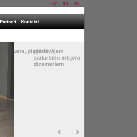
LV
RU
EN
Partneri
Kontakti
piedāvājam
sadarbību intrjera
dizaineriem