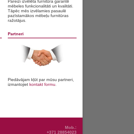
Pareizi izvēlēta furnitūra garantē
mēbeles funkcionalitāti un kvalitāti.
Tāpēc mēs izvēlamies pasaulē
pazīstamākos mēbeļu furnitūras
ražotājus.
Partneri
Piedāvājam kļūt par mūsu partneri,
izmantojiet
kontakt formu
.
Mob.:
+371 28854023