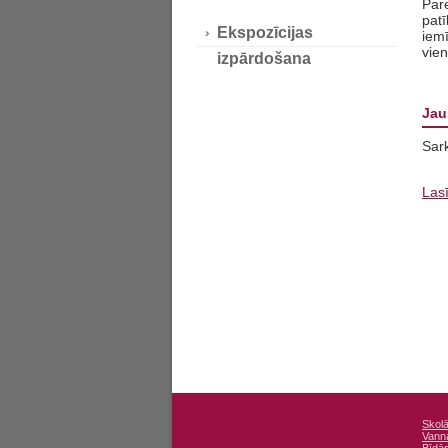
Pare
pat
Ekspozīcijas
iemī
vien
izpārdošana
Jau
Sar
Las
Skol
Vann