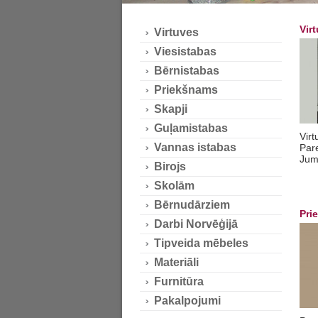
Vir
Virtuves
Viesistabas
Bērnistabas
Priekšnams
Skapji
Guļamistabas
Virt
Vannas istabas
Pare
Jums
Birojs
Skolām
Bērnudārziem
Pri
Darbi Norvēģijā
Tipveida mēbeles
Materiāli
Furnitūra
Pakalpojumi