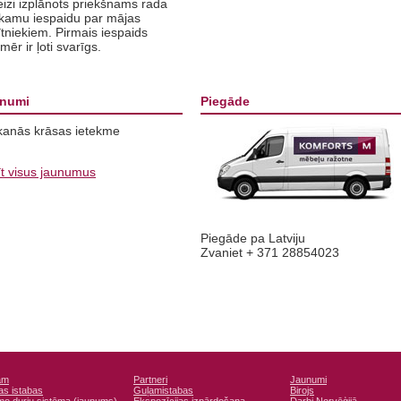
izi izplānots priekšnams rada
īkamu iespaidu par mājas
tniekiem. Pirmais iespaids
mēr ir ļoti svarīgs.
numi
Piegāde
kanās krāsas ietekme
īt visus jaunumus
Piegāde pa Latviju
Zvaniet + 371 28854023
ām
Partneri
Jaunumi
as istabas
Guļamistabas
Birojs