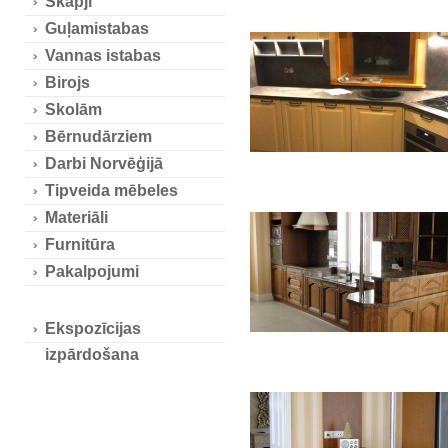
Skapji
Guļamistabas
Vannas istabas
Birojs
Skolām
Bērnudārziem
Darbi Norvēģijā
Tipveida mēbeles
Materiāli
Furnitūra
Pakalpojumi
Ekspozīcijas
izpārdošana