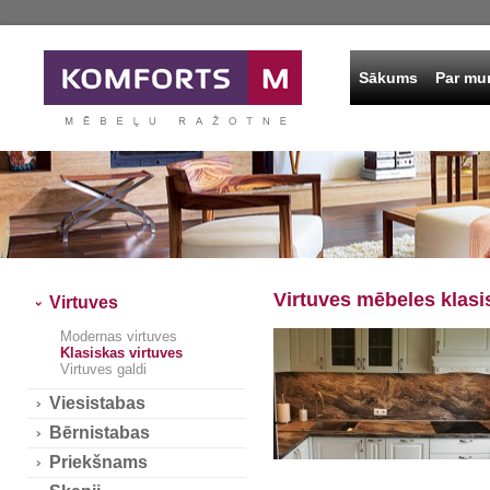
Sākums
Par m
Virtuves mēbeles klasis
Virtuves
Modernas virtuves
Klasiskas virtuves
Virtuves galdi
Viesistabas
Bērnistabas
Priekšnams