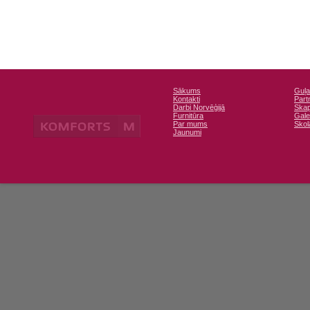
Sākums
Guļa
Kontakti
Part
Darbi Norvēģijā
Skap
Furnitūra
Gale
Par mums
Sko
Jaunumi