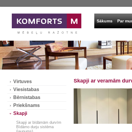
Sākums
Par m
Skapji ar veramām dur
Virtuves
Viesistabas
Bērnistabas
Priekšnams
Skapji
Skapji ar bīdāmām durvīm
Bīdāmo durju sistēma
(jaunums)