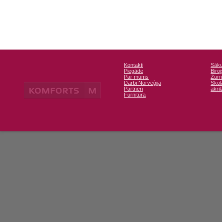
Kontakti
Sāk
Piegāde
Biroj
Par mums
Žurn
Darbi Norvēģijā
Sko
Partneri
akril
Furnitūra