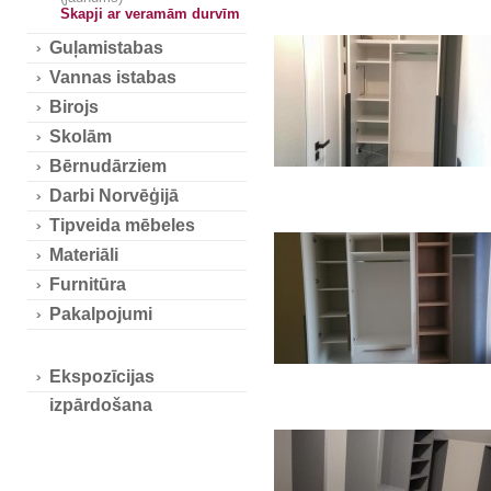
Skapji ar veramām durvīm
Guļamistabas
Vannas istabas
Birojs
Skolām
Bērnudārziem
Darbi Norvēģijā
Tipveida mēbeles
Materiāli
Furnitūra
Pakalpojumi
Ekspozīcijas
izpārdošana