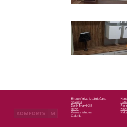
Ekspozīcijas izpārdošana
Kont
Sākums
Bīdā
Darbi Norvēģijā
Par
Birojs
Klas
Vannas istabas
Paka
Galerija