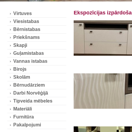
Ekspozīcijas izpārdoš
Virtuves
Viesistabas
Bērnistabas
Priekšnams
Skapji
Guļamistabas
Vannas istabas
Birojs
Skolām
Bērnudārziem
Darbi Norvēģijā
Tipveida mēbeles
Materiāli
Furnitūra
Pakalpojumi