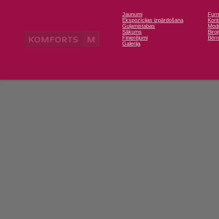
Jaunumi
Furn
Ekspozīcijas izpārdošana
Kont
Guļamistabas
Mode
Sākums
Biroj
Finierējumi
Bērn
Galerija