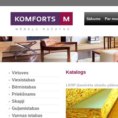
Sākums
Par m
Katalogs
Virtuves
Viesistabas
LKSP (laminēta skaidu plātn
Bērnistabas
Priekšnams
Skapji
Guļamistabas
Vannas istabas