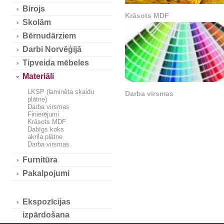
Birojs
Krāsots MDF
Skolām
Bērnudārziem
Darbi Norvēģijā
Tipveida mēbeles
Materiāli
LKSP (laminēta skaidu
Darba virsmas
plātne)
Darba virsmas
Finierējumi
Krāsots MDF
Dabīgs koks
akrila plātne
Darba virsmas
Furnitūra
Pakalpojumi
Ekspozīcijas
izpārdošana