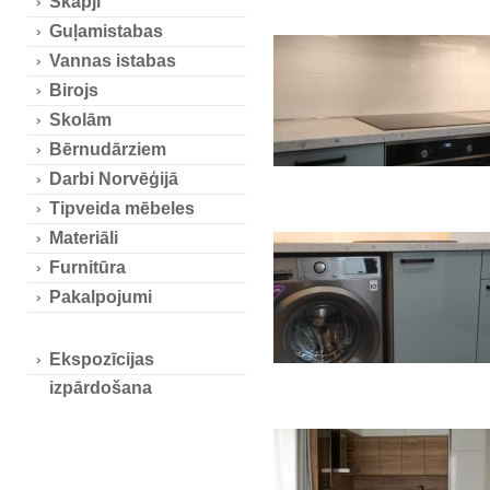
Skapji
Guļamistabas
Vannas istabas
Birojs
Skolām
Bērnudārziem
Darbi Norvēģijā
Tipveida mēbeles
Materiāli
Furnitūra
Pakalpojumi
Ekspozīcijas
izpārdošana