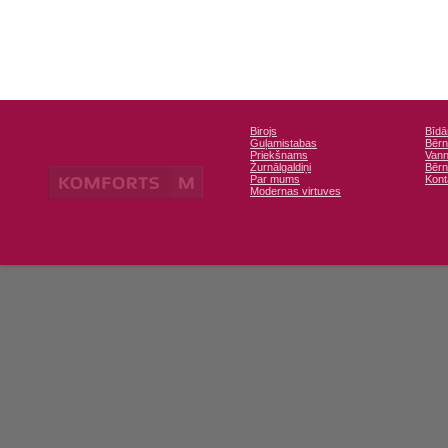
Birojs
Bīdā
Guļamistabas
Bērn
Priekšnams
Vann
Žurnālgaldiņi
Bērn
Par mums
Kont
Modernas virtuves