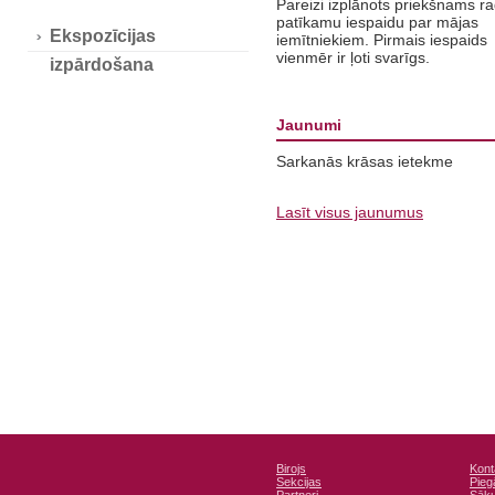
Pareizi izplānots priekšnams r
patīkamu iespaidu par mājas
Ekspozīcijas
iemītniekiem. Pirmais iespaids
vienmēr ir ļoti svarīgs.
izpārdošana
Jaunumi
Sarkanās krāsas ietekme
Lasīt visus jaunumus
Birojs
Kont
Sekcijas
Pieg