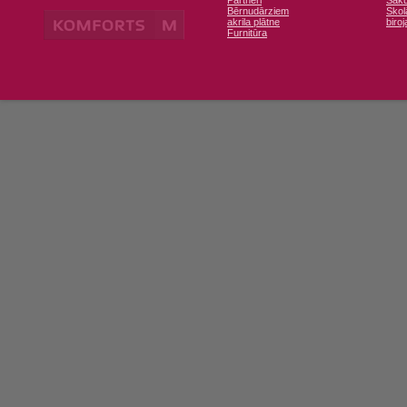
Partneri
Sāk
Bērnudārziem
Sko
akrila plātne
biro
Furnitūra