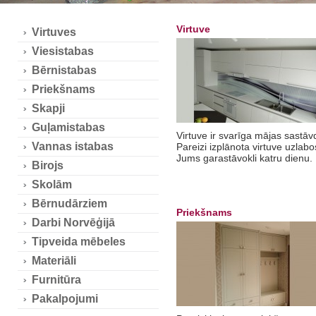
Virtuve
Virtuves
Viesistabas
Bērnistabas
Priekšnams
Skapji
Guļamistabas
Virtuve ir svarīga mājas sastāv
Vannas istabas
Pareizi izplānota virtuve uzlabo
Jums garastāvokli katru dienu.
Birojs
Skolām
Bērnudārziem
Priekšnams
Darbi Norvēģijā
Tipveida mēbeles
Materiāli
Furnitūra
Pakalpojumi